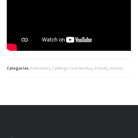
Categorías:
Animación
,
Catálogo Cine Na Rua
,
Infantil
,
Visións