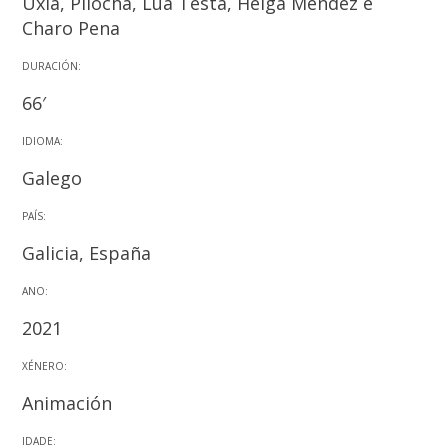
Uxía, Pilocha, Lúa Testa, Helga Méndez e
Charo Pena
DURACIÓN:
66′
IDIOMA:
Galego
PAÍS:
Galicia, España
ANO:
2021
XÉNERO:
Animación
IDADE: