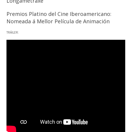
Longametraxe
Premios Platino del Cine Iberoamericano:
Nomeada á Mellor Película de Animación
TRÁILER: