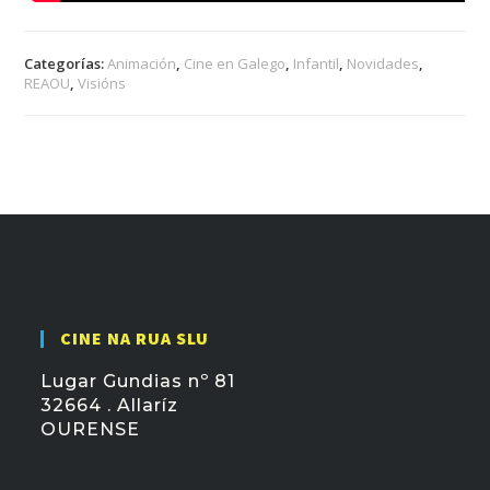
Categorías:
Animación
,
Cine en Galego
,
Infantil
,
Novidades
,
REAOU
,
Visións
CINE NA RUA SLU
Lugar Gundias nº 81
32664 . Allaríz
OURENSE