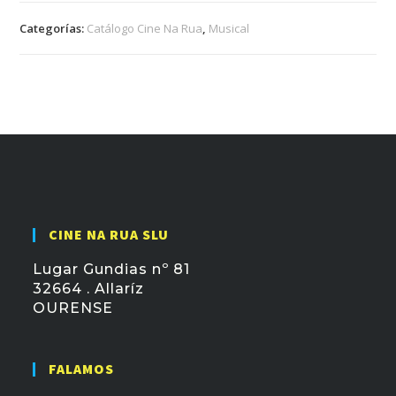
Categorías:
Catálogo Cine Na Rua
,
Musical
CINE NA RUA SLU
Lugar Gundias nº 81
32664 . Allaríz
OURENSE
FALAMOS