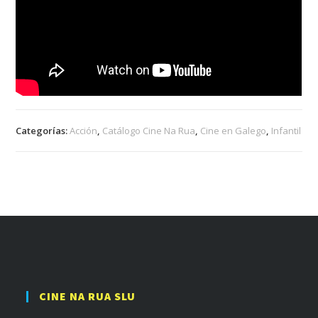
Categorías:
Acción
,
Catálogo Cine Na Rua
,
Cine en Galego
,
Infantil
CINE NA RUA SLU