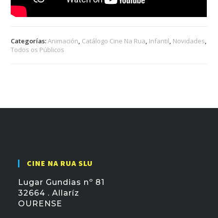
Categorías:
Animación
,
Catálogo Cine Na Rua
,
Infantil
,
Novidades
,
Todos os Públicos
CINE NA RUA SLU
Lugar Gundias nº 81
32664 . Allaríz
OURENSE