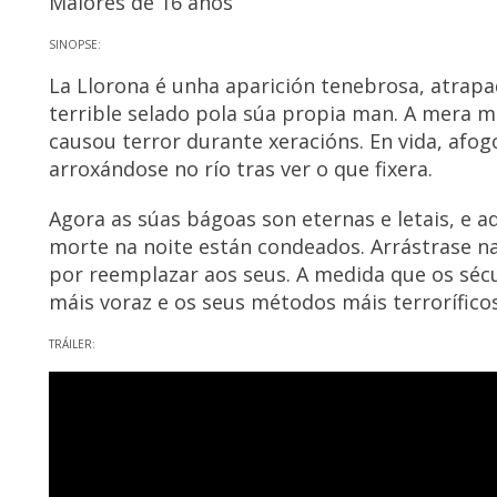
Maiores de 16 anos
SINOPSE:
La Llorona é unha aparición tenebrosa, atrapad
terrible selado pola súa propia man. A mera m
causou terror durante xeracións. En vida, afogo
arroxándose no río tras ver o que fixera.
Agora as súas bágoas son eternas e letais, e 
morte na noite están condeados. Arrástrase n
por reemplazar aos seus. A medida que os séc
máis voraz e os seus métodos máis terroríficos
TRÁILER: