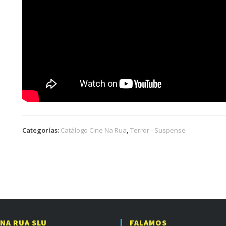
Categorías:
Catálogo Cine Na Rua
,
Terror - Suspense
 NA RUA SLU
FALAMOS