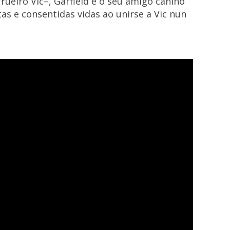
rueiro Vic–, Garfield e o seu amigo canino
as e consentidas vidas ao unirse a Vic nun