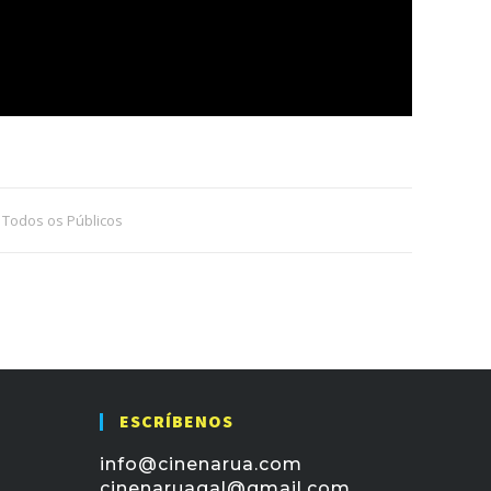
,
Todos os Públicos
ESCRÍBENOS
info@cinenarua.com
cinenaruagal@gmail.com