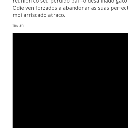
reunión co seu perdido pai –o desaliñado gato 
Odie ven forzados a abandonar as súas perfect
moi arriscado atraco.
TRAILER: