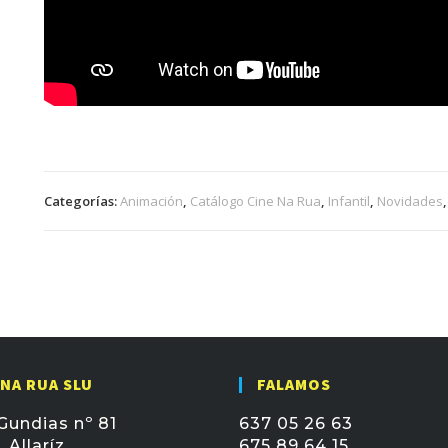
Categorías:
Animación
,
Catálogo Cine Na Rua
,
Infantil
,
Novidades
 NA RUA SLU
FALAMOS
Gundias nº 81
637 05 26 63
 Allaríz
675 89 64 15