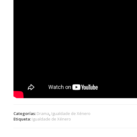
Categorías:
Drama
,
Igualdade de Xénero
Etiqueta:
Igualdade de Xénero