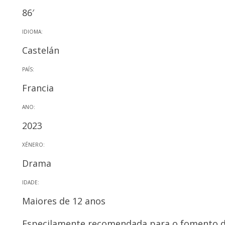
86′
IDIOMA:
Castelán
PAÍS:
Francia
ANO:
2023
XÉNERO:
Drama
IDADE:
Maiores de 12 anos
Especilamente recomendada para o fomento d