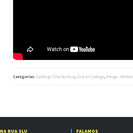
Categorías:
Catálogo Cine Na Rua
,
Cine en Galego
,
Intriga - Mister
 NA RUA SLU
FALAMOS