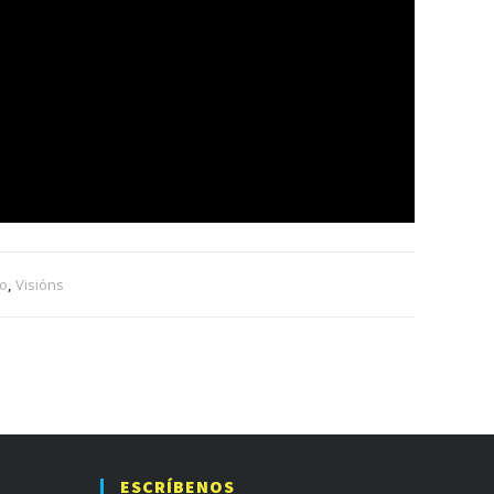
io
,
Visións
ESCRÍBENOS