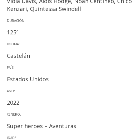
Viola Davis, Aldis Hodge, Noah Centineo, Chico
Kenzari, Quintessa Swindell
DURACIÓN:
125′
IDIOMA:
Castelán
PAÍS:
Estados Unidos
ANO:
2022
XÉNERO:
Super heroes – Aventuras
IDADE: