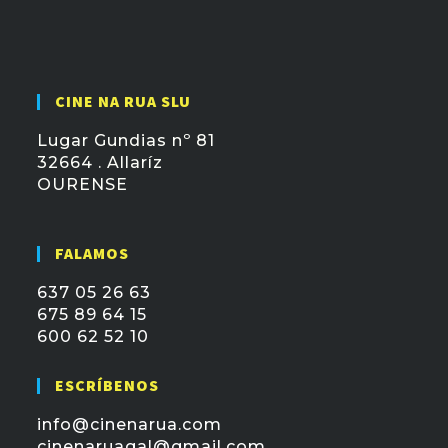
CINE NA RUA SLU
Lugar Gundias nº 81
32664 . Allaríz
OURENSE
FALAMOS
637 05 26 63
675 89 64 15
600 62 52 10
ESCRÍBENOS
info@cinenarua.com
cinenaruagal@gmail.com