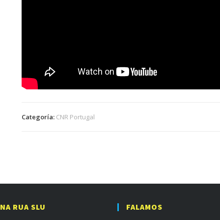
Categoría:
CNR Portugal
 NA RUA SLU
FALAMOS