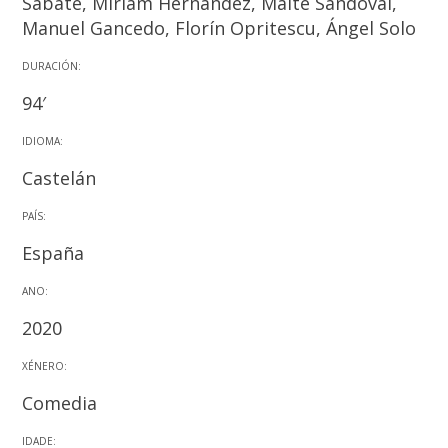
Sabaté, Miriam Hernández, Maite Sandoval,
Manuel Gancedo, Florín Opritescu, Ángel Solo
DURACIÓN:
94′
IDIOMA:
Castelán
PAÍS:
España
ANO:
2020
XÉNERO:
Comedia
IDADE: