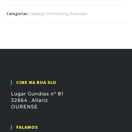
Categorías:
Catálogo Cine Na Rua
,
Dramedia
CINE NA RUA SLU
Lugar Gundias nº 81
32664 . Allaríz
OURENSE
FALAMOS