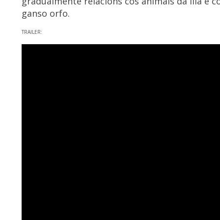
gradualmente relacións cos animais da illa e 
ganso orfo.
TRAILER: