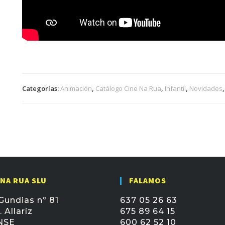
Categorías:
Animación
,
Catálogo Cine Na Rua
,
Infantil
,
Novidades
 NA RUA SLU
FALAMOS
Gundias nº 81
637 05 26 63
 Allaríz
675 89 64 15
NSE
600 62 52 10