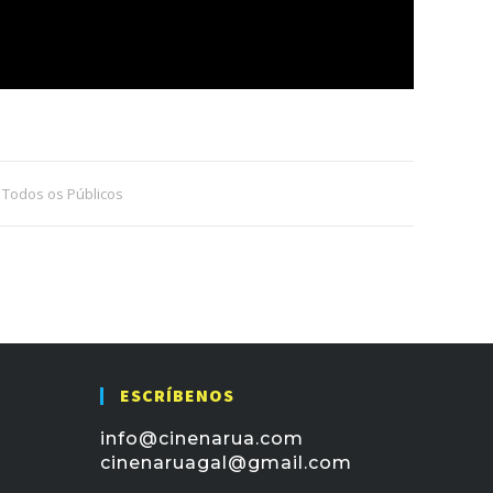
,
Todos os Públicos
ESCRÍBENOS
info@cinenarua.com
cinenaruagal@gmail.com