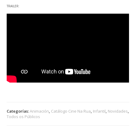
TRAILER:
Categorías:
Animación
,
Catálogo Cine Na Rua
,
Infantil
,
Novidades
,
Todos os Públicos