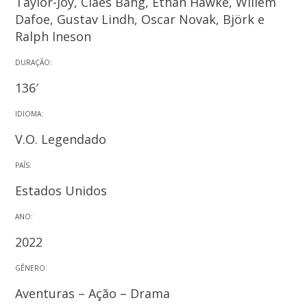
Taylor-Joy, Claes Bang, Ethan Hawke, Willem
Dafoe, Gustav Lindh, Oscar Novak, Björk e
Ralph Ineson
DURAÇÃO:
136′
IDIOMA:
V.O. Legendado
PAÍS:
Estados Unidos
ANO:
2022
GÊNERO:
Aventuras – Ação – Drama