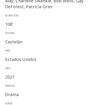
May, Charlene Swankie, Bob Wells, Gay
DeForest, Patricia Grier
DURACIÓN:
108′
IDIOMA:
Castelán
PAÍS:
Estados Unidos
ANO:
2021
XÉNERO:
Drama
IDADE: