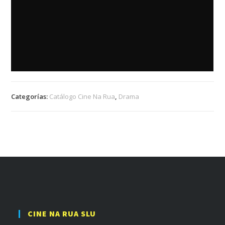
Categorías:
Catálogo Cine Na Rua
,
Drama
CINE NA RUA SLU