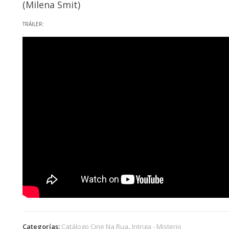
(Milena Smit)
TRÁILER:
Categorías:
Catálogo Cine Na Rua
,
Intriga - Misterio