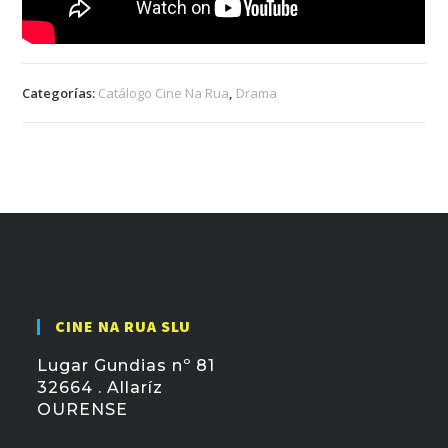
Categorías:
Catálogo Cine Na Rua
,
Drama
CINE NA RUA SLU
Lugar Gundias nº 81
32664 . Allaríz
OURENSE