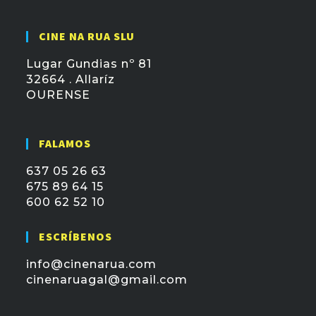
CINE NA RUA SLU
Lugar Gundias nº 81
32664 . Allaríz
OURENSE
FALAMOS
637 05 26 63
675 89 64 15
600 62 52 10
ESCRÍBENOS
info@cinenarua.com
cinenaruagal@gmail.com