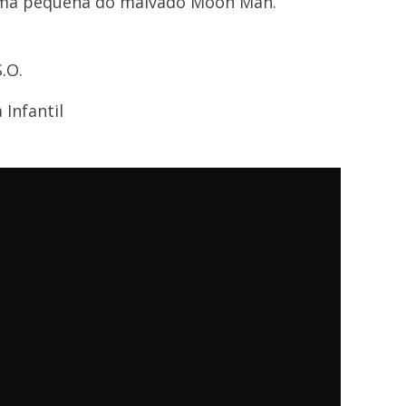
rmá pequena do malvado Moon Man.
.O.
 Infantil