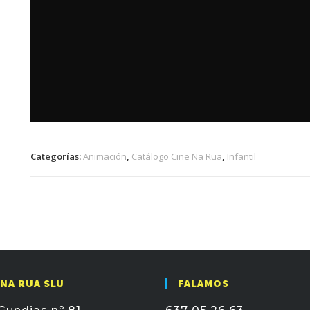
Categorías:
Animación
,
Catálogo Cine Na Rua
,
Infantil
 NA RUA SLU
FALAMOS