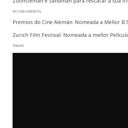
Zoomzeman e Sandman para rescatar á súa i
RECOÑECEMENTOS:
Premios do Cine Alemán: Nomeada a Mellor B.S
Zurich Film Festival: Nomeada a mellor Película
TRÁILER: