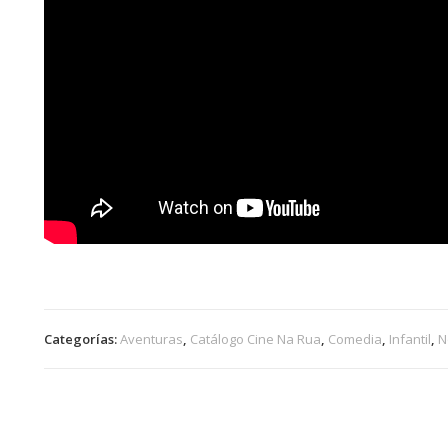
Categorías:
Aventuras
,
Catálogo Cine Na Rua
,
Comedia
,
Infantil
,
N