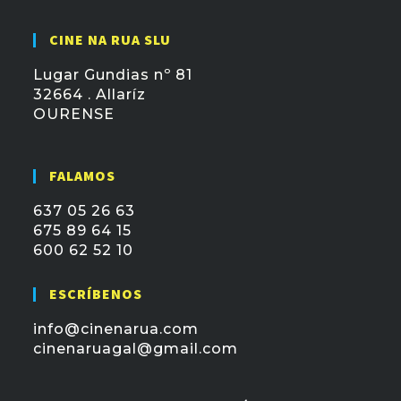
CINE NA RUA SLU
Lugar Gundias nº 81
32664 . Allaríz
OURENSE
FALAMOS
637 05 26 63
675 89 64 15
600 62 52 10
ESCRÍBENOS
info@cinenarua.com
cinenaruagal@gmail.com