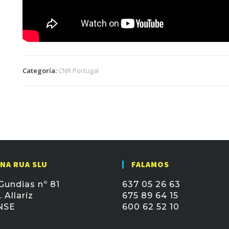
Categoría:
CNR Portugal
 NA RUA SLU
FALAMOS
Gundias nº 81
637 05 26 63
 Allaríz
675 89 64 15
NSE
600 62 52 10