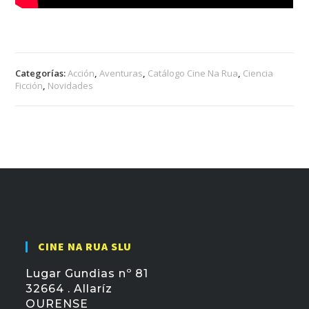
Categorías:
Acción
,
Aventuras
,
Catálogo Cine Na Rua
,
Ciencia
Ficción
,
Novidades
CINE NA RUA SLU
Lugar Gundias nº 81
32664 . Allaríz
OURENSE