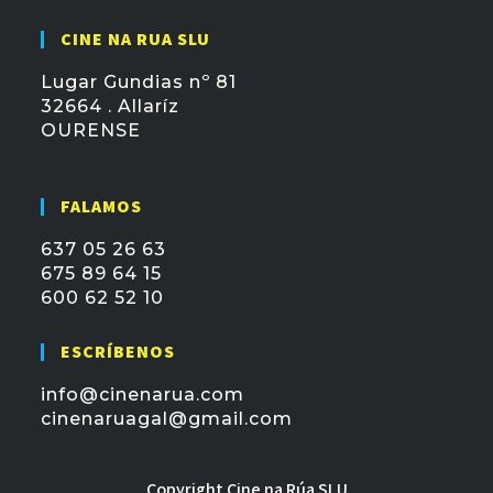
CINE NA RUA SLU
Lugar Gundias nº 81
32664 . Allaríz
OURENSE
FALAMOS
637 05 26 63
675 89 64 15
600 62 52 10
ESCRÍBENOS
info@cinenarua.com
cinenaruagal@gmail.com
Copyright Cine na Rúa SLU