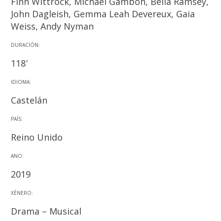
Finn Wittrock, Michael Gambon, Bella Ramsey,
John Dagleish, Gemma Leah Devereux, Gaia
Weiss, Andy Nyman
DURACIÓN:
118′
IDIOMA:
Castelán
PAÍS:
Reino Unido
ANO:
2019
XÉNERO:
Drama – Musical