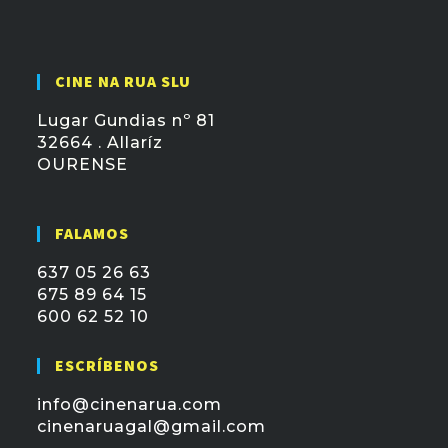
CINE NA RUA SLU
Lugar Gundias nº 81
32664 . Allaríz
OURENSE
FALAMOS
637 05 26 63
675 89 64 15
600 62 52 10
ESCRÍBENOS
info@cinenarua.com
cinenaruagal@gmail.com