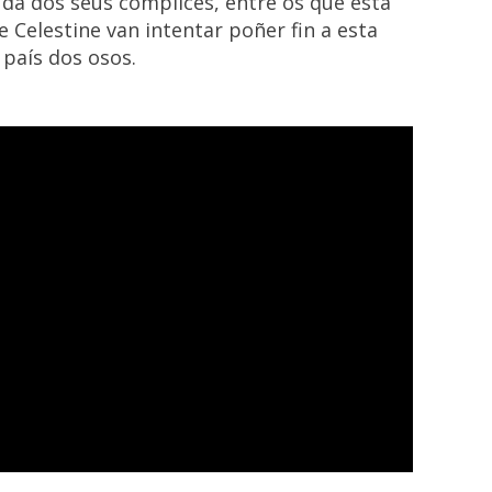
xuda dos seus cómplices, entre os que está
 Celestine van intentar poñer fin a esta
 país dos osos.