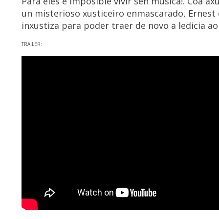
Para eles é imposible vivir sen música!. Coa a
un misterioso xusticeiro enmascarado, Ernest e
inxustiza para poder traer de novo a ledicia ao
TRAILER: