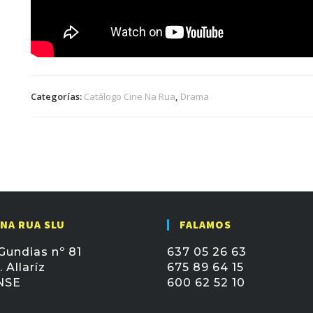
Categorías:
Catálogo Cine Na Rua
,
Drama
 NA RUA SLU
FALAMOS
Gundias nº 81
637 05 26 63
 Allaríz
675 89 64 15
NSE
600 62 52 10