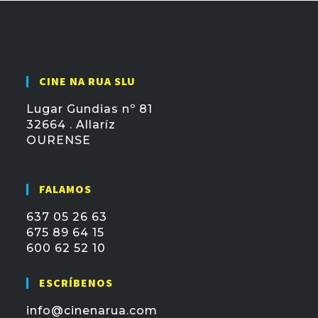
CINE NA RUA SLU
Lugar Gundias nº 81
32664 . Allaríz
OURENSE
FALAMOS
637 05 26 63
675 89 64 15
600 62 52 10
ESCRÍBENOS
info@cinenarua.com