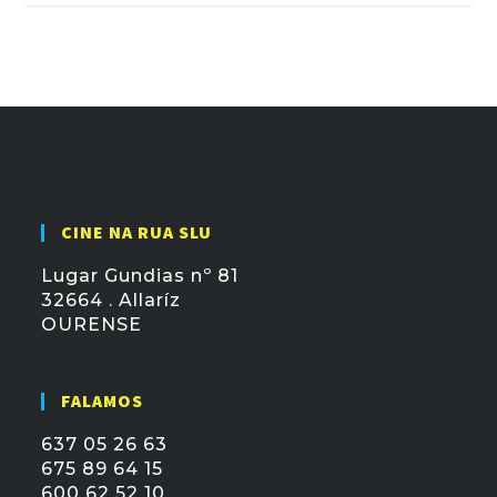
CINE NA RUA SLU
Lugar Gundias nº 81
32664 . Allaríz
OURENSE
FALAMOS
637 05 26 63
675 89 64 15
600 62 52 10