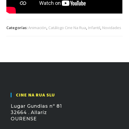
Categorías:
Animación
,
Catálogo Cine Na Rua
,
Infantil
,
Novidades
CINE NA RUA SLU
Lugar Gundias nº 81
32664 . Allaríz
OURENSE