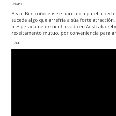
SINOPSE:
Bea e Ben coñécense e parecen a parella perfec
sucede algo que arrefría a súa forte atracció
inesperadamente nunha voda en Australia. Obri
rexeitamento mutuo, por conveniencia para am
TRAILER: