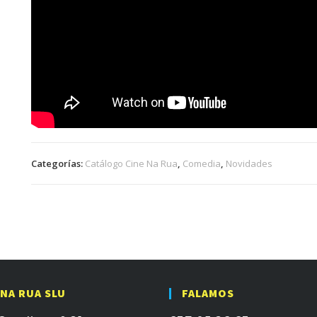
Categorías:
Catálogo Cine Na Rua
,
Comedia
,
Novidades
 NA RUA SLU
FALAMOS