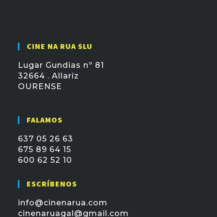
CINE NA RUA SLU
Lugar Gundias nº 81
32664 . Allaríz
OURENSE
FALAMOS
637 05 26 63
675 89 64 15
600 62 52 10
ESCRÍBENOS
info@cinenarua.com
cinenaruagal@gmail.com