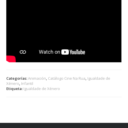
Categorías:
Animación
,
Catálogo Cine Na Rua
,
Igualdade de
Xénero
,
Infantil
Etiqueta:
Igualdade de Xénero