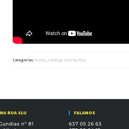
Categorías:
Acción
,
Catálogo Cine Na Rua
 NA RUA SLU
FALAMOS
Gundias nº 81
637 05 26 63