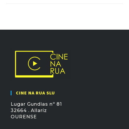
CINE NA RUA SLU
Lugar Gundias nº 81
32664 . Allaríz
OURENSE