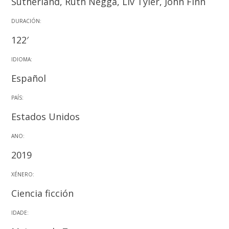
Sutherland, Ruth Negga, Liv Tyler, John Finn
DURACIÓN:
122′
IDIOMA:
Español
PAÍS:
Estados Unidos
ANO:
2019
XÉNERO:
Ciencia ficción
IDADE: