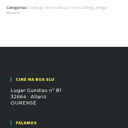
Categorías:
Catálogo Cine Na Rua
,
Cine en Galego
,
Intriga -
Misterio
CINE NA RUA SLU
Lugar Gundias nº 81
32664 . Allaríz
OURENSE
FALAMOS