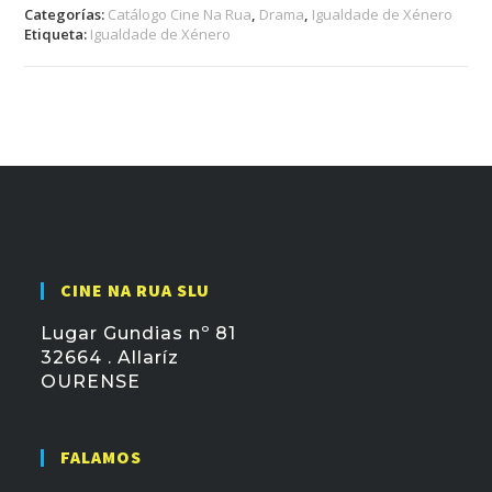
Categorías:
Catálogo Cine Na Rua
,
Drama
,
Igualdade de Xénero
Etiqueta:
Igualdade de Xénero
CINE NA RUA SLU
Lugar Gundias nº 81
32664 . Allaríz
OURENSE
FALAMOS