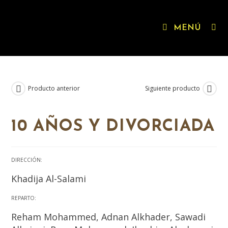
Ir
al
contenido
MENÚ
Producto anterior
Siguiente producto
IGUALDADE XÉNERO
10 AÑOS Y DIVORCIADA
DIRECCIÓN:
Khadija Al-Salami
REPARTO:
Reham Mohammed, Adnan Alkhader, Sawadi