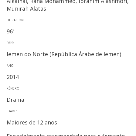
Alkainai, Rana Mohammed, Ibrahim Alashmori,
Munirah Alatas
DURACIÓN:
96′
PAÍS:
Iemen do Norte (República Árabe de Iemen)
ANO:
2014
XÉNERO:
Drama
IDADE:
Maiores de 12 anos
Especialmente recomendada para o fomento