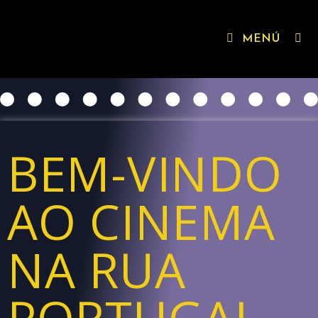
MENÚ
BEM-VINDO
AO CINEMA
NA RUA
PORTUGAL